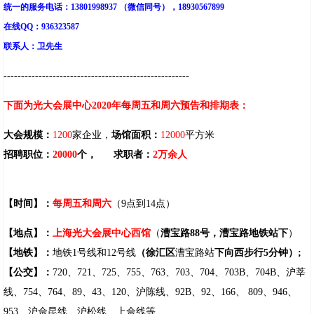
统一的服务电话：13801998937 （微信同号），18930567899
在线QQ：936323587
联系人：卫先生
-----------------------------------------------------
下面为光大会展中心2020年每周五和周六预告和排期表：
大会规模：
1200
家企业，
场馆面积：
12000
平方米
招聘职位：
20000
个，
求职者：
2
万余人
【时间】：
每周五和周六
（9点到14点）
【地点】：
上海光大会展中心西馆
（
漕宝路
88
号，漕宝路地铁站下
）
【地铁】：
地铁
1
号线和
12
号线
（徐汇区
漕宝路站
下向西步行
5
分钟）
;
【公交】：
720
、
721
、
725
、
755
、
763
、
703
、
704
、
703B
、
704B
、沪莘
线、754、
764
、
89
、
43
、120、沪陈线、
92B
、
92
、
166
、 809、
946
、
953
、沪佘昆线、沪松线、上佘线等