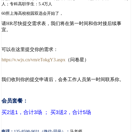
人；‌专科高职学生‌：5.4万人
60所上海高校校园双选会开始了，
请HR尽快提交需求表，我们将在第一时间和你对接后续事
宜。
可以在这里提交你的需求：
https://v.wjx.cn/vm/eTokgY3.aspx
（问卷星）
我们收到你的提交申请后，会务工作人员第一时间联系你。
会员套餐：
买2送1，合计3场 ； 买3送2，合计5场
电话：
135-8598-9031（微信
-
同号）
；
马老师