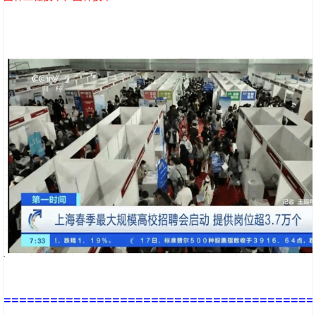
========================================